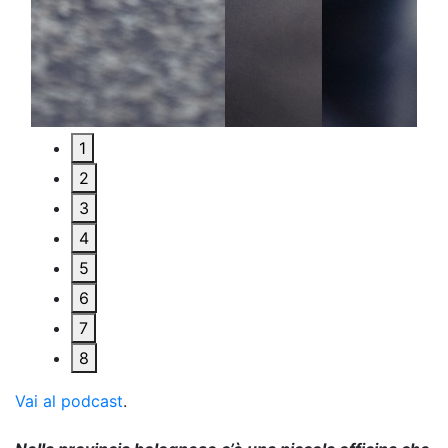
1
2
3
4
5
6
7
8
Vai al podcast
.