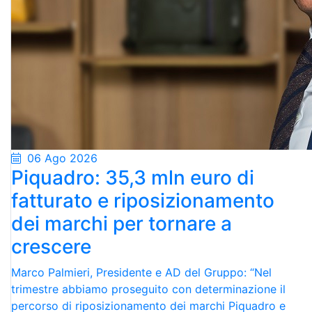
06 Ago 2026
Piquadro: 35,3 mln euro di
fatturato e riposizionamento
dei marchi per tornare a
crescere
Marco Palmieri, Presidente e AD del Gruppo: “Nel
trimestre abbiamo proseguito con determinazione il
percorso di riposizionamento dei marchi Piquadro e