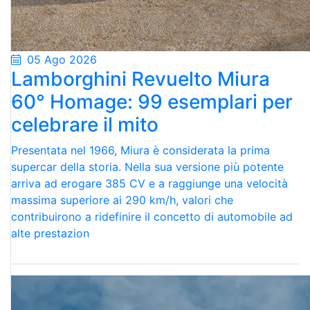
05 Ago 2026
Lamborghini Revuelto Miura
60° Homage: 99 esemplari per
celebrare il mito
Presentata nel 1966, Miura è considerata la prima
supercar della storia. Nella sua versione più potente
arriva ad erogare 385 CV e a raggiunge una velocità
massima superiore ai 290 km/h, valori che
contribuirono a ridefinire il concetto di automobile ad
alte prestazion