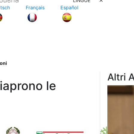
LINGUE
tsch
Français
Español
ioni
Altri 
riaprono le