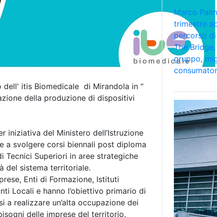
Marco Palmi
trimestre a
percorso di
The Bridge, 
gruppo, mig
consumator
 dell' itis Biomedicale di Mirandola in "
azione della produzione di dispositivi
er iniziativa del Ministero dell’Istruzione
e a svolgere corsi biennali post diploma
i Tecnici Superiori in aree strategiche
 del sistema territoriale.
rese, Enti di Formazione, Istituti
nti Locali e hanno l’obiettivo primario di
si a realizzare un’alta occupazione dei
sogni delle imprese del territorio.