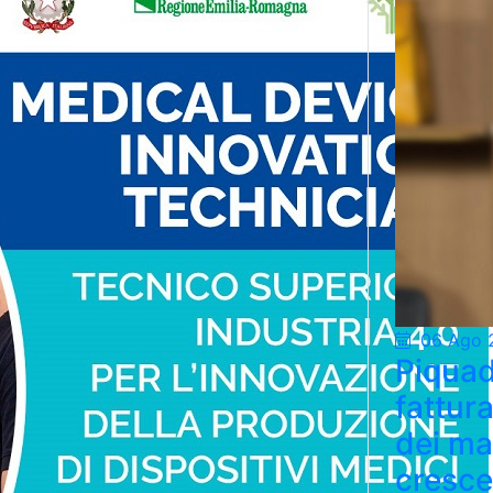
06 Ago 
Piquad
fattur
dei ma
cresce