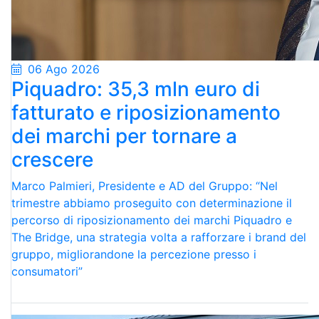
06 Ago 2026
Piquadro: 35,3 mln euro di
fatturato e riposizionamento
dei marchi per tornare a
crescere
Marco Palmieri, Presidente e AD del Gruppo: “Nel
trimestre abbiamo proseguito con determinazione il
percorso di riposizionamento dei marchi Piquadro e
The Bridge, una strategia volta a rafforzare i brand del
gruppo, migliorandone la percezione presso i
consumatori”