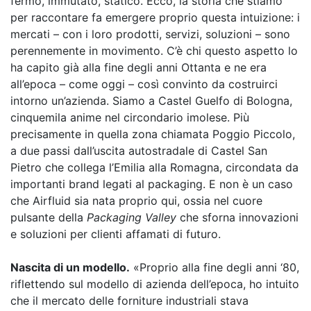
fermo, immutato, statico. Ecco, la storia che stiamo
per raccontare fa emergere proprio questa intuizione: i
mercati – con i loro prodotti, servizi, soluzioni – sono
perennemente in movimento. C’è chi questo aspetto lo
ha capito già alla fine degli anni Ottanta e ne era
all’epoca – come oggi – così convinto da costruirci
intorno un’azienda. Siamo a Castel Guelfo di Bologna,
cinquemila anime nel circondario imolese. Più
precisamente in quella zona chiamata Poggio Piccolo,
a due passi dall’uscita autostradale di Castel San
Pietro che collega l’Emilia alla Romagna, circondata da
importanti brand legati al packaging. E non è un caso
che Airfluid sia nata proprio qui, ossia nel cuore
pulsante della
Packaging Valley
che sforna innovazioni
e soluzioni per clienti affamati di futuro.
Nascita di un modello.
«Proprio alla fine degli anni ‘80,
riflettendo sul modello di azienda dell’epoca, ho intuito
che il mercato delle forniture industriali stava