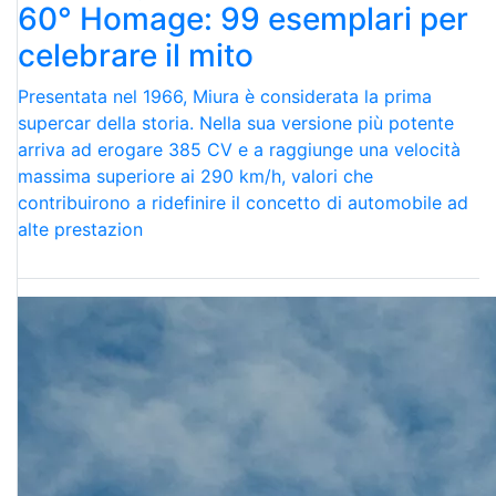
60° Homage: 99 esemplari per
celebrare il mito
Presentata nel 1966, Miura è considerata la prima
supercar della storia. Nella sua versione più potente
arriva ad erogare 385 CV e a raggiunge una velocità
massima superiore ai 290 km/h, valori che
contribuirono a ridefinire il concetto di automobile ad
alte prestazion