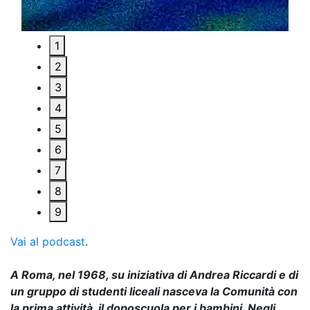
1
2
3
4
5
6
7
8
9
Vai al podcast
.
A Roma, nel 1968, su iniziativa di Andrea Riccardi e di
un gruppo di studenti liceali nasceva la Comunità con
la prima attività, il doposcuola per i bambini. Negli