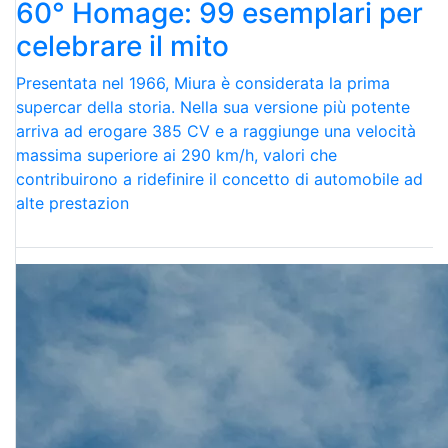
60° Homage: 99 esemplari per
celebrare il mito
Presentata nel 1966, Miura è considerata la prima
supercar della storia. Nella sua versione più potente
arriva ad erogare 385 CV e a raggiunge una velocità
massima superiore ai 290 km/h, valori che
contribuirono a ridefinire il concetto di automobile ad
alte prestazion