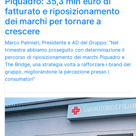
Piquadro: 35,3 mln euro di
fatturato e riposizionamento
dei marchi per tornare a
crescere
Marco Palmieri, Presidente e AD del Gruppo: “Nel
trimestre abbiamo proseguito con determinazione il
percorso di riposizionamento dei marchi Piquadro e
The Bridge, una strategia volta a rafforzare i brand del
gruppo, migliorandone la percezione presso i
consumatori”