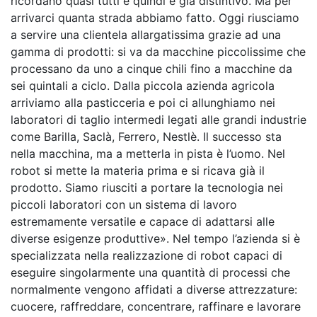
ricordano quasi tutti e quindi è già distintivo. Ma per
arrivarci quanta strada abbiamo fatto. Oggi riusciamo
a servire una clientela allargatissima grazie ad una
gamma di prodotti: si va da macchine piccolissime che
processano da uno a cinque chili fino a macchine da
sei quintali a ciclo. Dalla piccola azienda agricola
arriviamo alla pasticceria e poi ci allunghiamo nei
laboratori di taglio intermedi legati alle grandi industrie
come Barilla, Saclà, Ferrero, Nestlè. Il successo sta
nella macchina, ma a metterla in pista è l’uomo. Nel
robot si mette la materia prima e si ricava già il
prodotto. Siamo riusciti a portare la tecnologia nei
piccoli laboratori con un sistema di lavoro
estremamente versatile e capace di adattarsi alle
diverse esigenze produttive». Nel tempo l’azienda si è
specializzata nella realizzazione di robot capaci di
eseguire singolarmente una quantità di processi che
normalmente vengono affidati a diverse attrezzature:
cuocere, raffreddare, concentrare, raffinare e lavorare