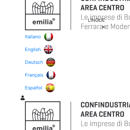
LINGUE
Italiano
English
Deutsch
Français
Español