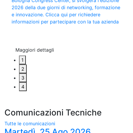
Bologna Congress Center, si svolgerà l'edizione
Mastrobuoni e Nello Trocchia si contenderanno
Privata e la presentazione dei finalisti del 62°
collaborazione con il Resto del Carlino, giunto
2026 della due giorni di networking, formazione
l'Aquila d'Oro 2026. A Monica Maggioni il 42°
Premio Estense
quest'anno alla 15^ edizione. Clicca qui per
e innovazione. Clicca qui per richiedere
“Riconoscimento Gianni Granzotto”
leggere tutte le interviste del 2026
informazioni per partecipare con la tua azienda
Maggiori dettagli
Maggiori dettagli
Maggiori dettagli
Maggiori dettagli
1
2
3
4
Comunicazioni Tecniche
Tutte le comunicazioni
Martedì, 25 Ago 2026