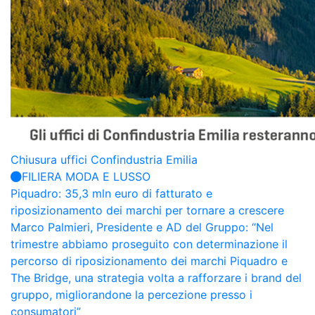
Chiusura uffici Confindustria Emilia
FILIERA MODA E LUSSO
Piquadro: 35,3 mln euro di fatturato e
riposizionamento dei marchi per tornare a crescere
Marco Palmieri, Presidente e AD del Gruppo: “Nel
trimestre abbiamo proseguito con determinazione il
percorso di riposizionamento dei marchi Piquadro e
The Bridge, una strategia volta a rafforzare i brand del
gruppo, migliorandone la percezione presso i
consumatori”