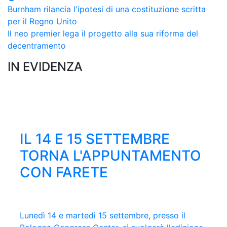
Burnham rilancia l'ipotesi di una costituzione scritta
per il Regno Unito
Il neo premier lega il progetto alla sua riforma del
decentramento
IN EVIDENZA
ONLINE IL NUMERO
IL 14 E 15 SETTEMBRE
62° PREMIO ESTENSE,
LEGGI LE STORIE DEL
DI GIUGNO DI FARE
TORNA L'APPUNTAMENTO
SELEZIONATA LA
PREMIO MASCAGNI 2026
CON FARETE
QUARTINA FINALISTA
Clicca qui per sfogliare e scaricare l'ultimo
È ripartito martedì 17 febbraio il viaggio tra le
numero della rivista trimestrale di Confindustria
imprese dei nostri territori che partecipano al
Lunedì 14 e martedì 15 settembre, presso il
Virman Cusenza, Gianluca Di Feo, Tonia
Emilia con gli approfondimenti sull'Assemblea
Premio, promosso da Confindustria Emilia, in