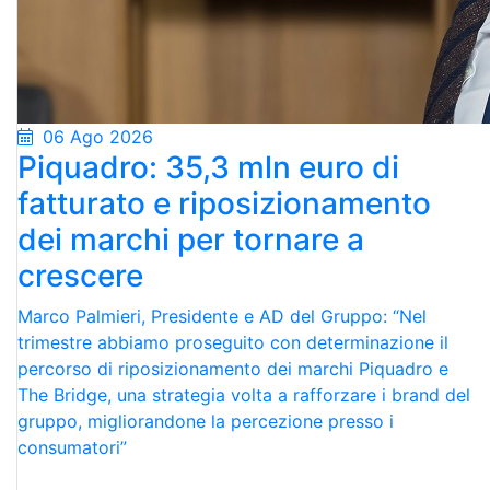
06 Ago 2026
Piquadro: 35,3 mln euro di
fatturato e riposizionamento
dei marchi per tornare a
crescere
Marco Palmieri, Presidente e AD del Gruppo: “Nel
trimestre abbiamo proseguito con determinazione il
percorso di riposizionamento dei marchi Piquadro e
The Bridge, una strategia volta a rafforzare i brand del
gruppo, migliorandone la percezione presso i
consumatori”