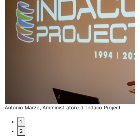
Antonio Marzo, Amministratore di Indaco Project
P
1
2