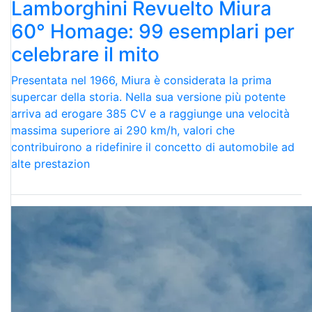
Lamborghini Revuelto Miura
60° Homage: 99 esemplari per
celebrare il mito
Presentata nel 1966, Miura è considerata la prima
supercar della storia. Nella sua versione più potente
arriva ad erogare 385 CV e a raggiunge una velocità
massima superiore ai 290 km/h, valori che
contribuirono a ridefinire il concetto di automobile ad
alte prestazion