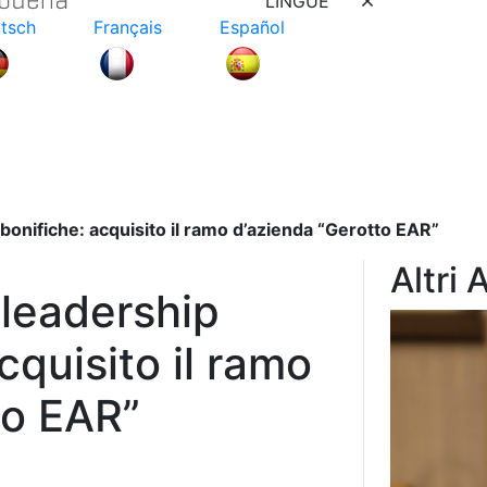
LINGUE
tsch
Français
Español
 bonifiche: acquisito il ramo d’azienda “Gerotto EAR”
Altri 
 leadership
cquisito il ramo
to EAR”