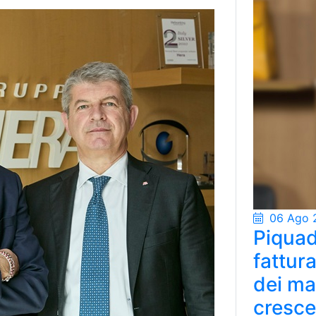
06 Ago 
Piquad
fattur
dei ma
cresce