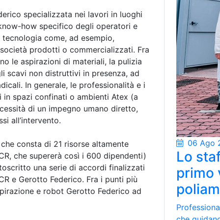
erico specializzata nei lavori in luoghi
l know-how specifico degli operatori e
lta tecnologia come, ad esempio,
 società prodotti o commercializzati. Fra
o le aspirazioni di materiali, la pulizia
gli scavi non distruttivi in presenza, ad
icali. In generale, le professionalità e i
 in spazi confinati o ambienti Atex (a
ecessità di un impegno umano diretto,
i all’intervento.
06 Ago 
 che consta di 21 risorse altamente
Lo staf
CR, che supererà così i 600 dipendenti)
oscritto una serie di accordi finalizzati
primo 
ACR e Gerotto Federico. Fra i punti più
poliam
 aspirazione e robot Gerotto Federico ad
Professional
che guidano