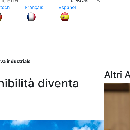
LINGUE
tsch
Français
Español
eva industriale
Altri 
ibilità diventa