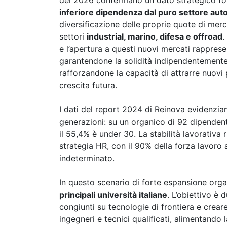
del 2026 confermano un dato strategico f
inferiore dipendenza dal puro settore aut
diversificazione delle proprie quote di me
settori
industrial, marino, difesa e offroad
.
e l’apertura a questi nuovi mercati rapprese
garantendone la solidità indipendentemente 
rafforzandone la capacità di attrarre nuovi 
crescita futura.
I dati del report 2024 di Reinova evidenzia
generazioni: su un organico di 92 dipendent
il 55,4% è under 30. La stabilità lavorativa
strategia HR, con il 90% della forza lavoro
indeterminato.
In questo scenario di forte espansione orga
principali università italiane
. L’obiettivo è 
congiunti su tecnologie di frontiera e creare
ingegneri e tecnici qualificati, alimentando