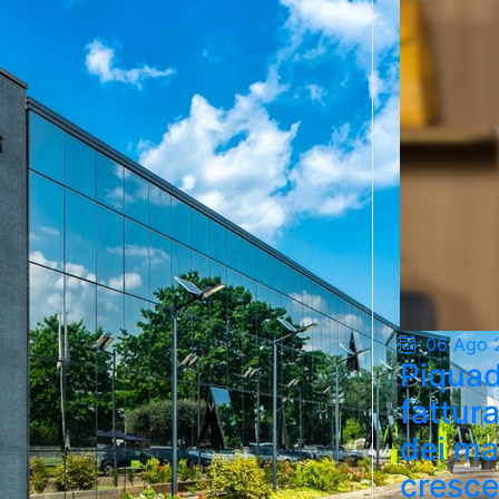
06 Ago 
Piquad
fattur
dei ma
cresce