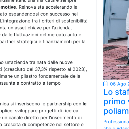
ondamentale: una marcata e sempre
omotive
. Reinova sta accelerando la
rcato espandendosi con successo nei
 L’integrazione tra i criteri di sostenibilità
nta un asset chiave per l’azienda,
dalle fluttuazioni del mercato auto e
partner strategici e finanziamenti per la
no un’azienda trainata dalle nuove
i (cresciuto del 37,3% rispetto al 2023),
 rimane un pilastro fondamentale della
 assunta a contratto a tempo
06 Ago 
Lo staf
primo 
nica si inseriscono le partnership con
le
poliam
duplice: sviluppare progetti di ricerca
 un canale diretto per l’inserimento di
Professional
 la crescita di competenze nel settore e
che guidano