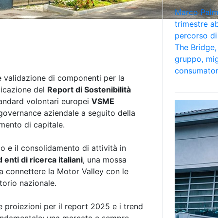
Marco Palmi
trimestre a
percorso di
The Bridge, 
gruppo, mig
consumator
 e validazione di componenti per la
blicazione del
Report di Sostenibilità
tandard volontari europei
VSME
a governance aziendale a seguito della
umento di capitale.
o e il consolidamento di attività in
 enti di ricerca italiani
, una mossa
 a connettere la Motor Valley con le
torio nazionale.
e proiezioni per il report 2025 e i trend