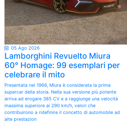
05 Ago 2026
Lamborghini Revuelto Miura
60° Homage: 99 esemplari per
celebrare il mito
Presentata nel 1966, Miura è considerata la prima
supercar della storia. Nella sua versione più potente
arriva ad erogare 385 CV e a raggiunge una velocità
massima superiore ai 290 km/h, valori che
contribuirono a ridefinire il concetto di automobile ad
alte prestazion