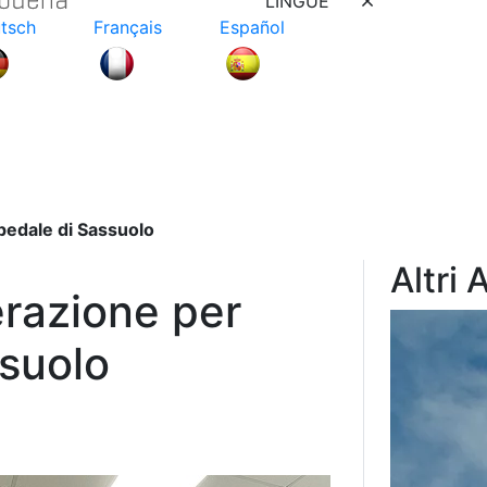
LINGUE
tsch
Français
Español
pedale di Sassuolo
Altri 
erazione per
ssuolo