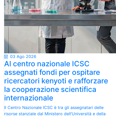
03 Ago 2026
Al centro nazionale ICSC
assegnati fondi per ospitare
ricercatori kenyoti e rafforzare
la cooperazione scientifica
internazionale
Il Centro Nazionale ICSC è tra gli assegnatari delle
risorse stanziale dal Ministero dell’Università e della