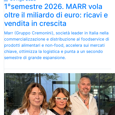
1°semestre 2026. MARR vola
oltre il miliardo di euro: ricavi e
vendita in crescita
Marr (Gruppo Cremonini), società leader in Italia nella
commercializzazione e distribuzione al foodservice di
prodotti alimentari e non-food, accelera sui mercati
chiave, ottimizza la logistica e punta a un secondo
semestre di grande espansione.