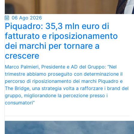
06 Ago 2026
Piquadro: 35,3 mln euro di
fatturato e riposizionamento
dei marchi per tornare a
crescere
Marco Palmieri, Presidente e AD del Gruppo: “Nel
trimestre abbiamo proseguito con determinazione il
percorso di riposizionamento dei marchi Piquadro e
The Bridge, una strategia volta a rafforzare i brand del
gruppo, migliorandone la percezione presso i
consumatori”