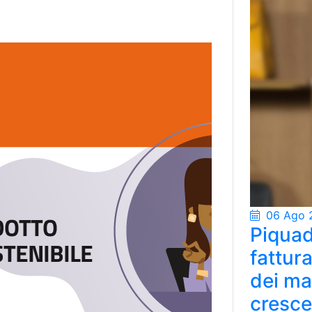
06 Ago 
Piquad
fattur
dei ma
cresce