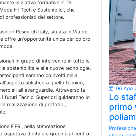
nte iniziativa formativa: l’ITS
Moda Hi-Tech e Sostenibile”, che
i professionisti del settore.
hion Research Italy, situata in Via del
le offre un'opportunità unica per coloro
 moda.
onali in grado di intervenire in tutte le
la sostenibilità e alle nuove tecnologie,
partecipanti saranno coinvolti nella
all'aspetto stilistico a quello tecnico,
06 Ago 
erciali all'avanguardia. Attraverso la
Lo staf
, i futuri Tecnici Superiori guideranno lo
la realizzazione di prototipi,
primo 
le.
poliam
zione F.FRI, nella stimolazione
Professional
prospettiva digitale e green è al centro
che guidano