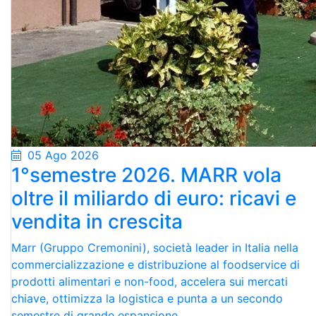
05 Ago 2026
1°semestre 2026. MARR vola
oltre il miliardo di euro: ricavi e
vendita in crescita
Marr (Gruppo Cremonini), società leader in Italia nella
commercializzazione e distribuzione al foodservice di
prodotti alimentari e non-food, accelera sui mercati
chiave, ottimizza la logistica e punta a un secondo
semestre di grande espansione.