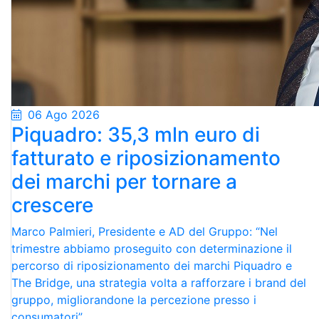
06 Ago 2026
Piquadro: 35,3 mln euro di
fatturato e riposizionamento
dei marchi per tornare a
crescere
Marco Palmieri, Presidente e AD del Gruppo: “Nel
trimestre abbiamo proseguito con determinazione il
percorso di riposizionamento dei marchi Piquadro e
The Bridge, una strategia volta a rafforzare i brand del
gruppo, migliorandone la percezione presso i
consumatori”