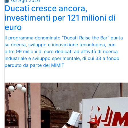
05 Ago 2026
Ducati cresce ancora,
investimenti per 121 milioni di
euro
Il programma denominato “Ducati Raise the Bar” punta
su ricerca, sviluppo e innovazione tecnologica, con
oltre 99 milioni di euro dedicati ad attività di ricerca
industriale e sviluppo sperimentale, di cui 33 a fondo
perduto da parte del MIMIT