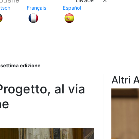
LINGUE
tsch
Français
Español
a settima edizione
Altri 
rogetto, al via
ne