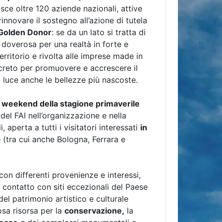
isce oltre 120 aziende nazionali, attive
 rinnovare il sostegno all’azione di tutela
Golden Donor
: se da un lato si tratta di
, doverosa per una realtà in forte e
rritorio e rivolta alle imprese made in
ncreto per promuovere e accrescere il
a luce anche le bellezze più nascoste.
 weekend della stagione primaverile
del FAI nell’organizzazione e nella
, aperta a tutti i visitatori interessati
in
e (tra cui anche Bologna, Ferrara e
on differenti provenienze e interessi,
 contatto con siti eccezionali del Paese
l patrimonio artistico e culturale
sa risorsa per la
conservazione,
la