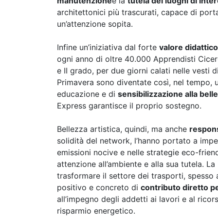
manutenzione
e la
tutela dei luoghi di inte
architettonici più trascurati, capace di porta
un’attenzione sopita.
Infine un’iniziativa dal forte
valore didattic
ogni anno di oltre 40.000 Apprendisti Cicer
e II grado, per due giorni calati nelle vesti
Primavera sono diventate così, nel tempo, 
educazione e di
sensibilizzazione alla bell
Express garantisce il proprio sostegno.
Bellezza artistica, quindi, ma anche
respons
solidità del network, l’hanno portato a impe
emissioni nocive e nelle strategie eco-frie
attenzione all’ambiente e alla sua tutela. La
trasformare il settore dei trasporti, spess
positivo e concreto di
contributo diretto pe
all’impegno degli addetti ai lavori e al rico
risparmio energetico.