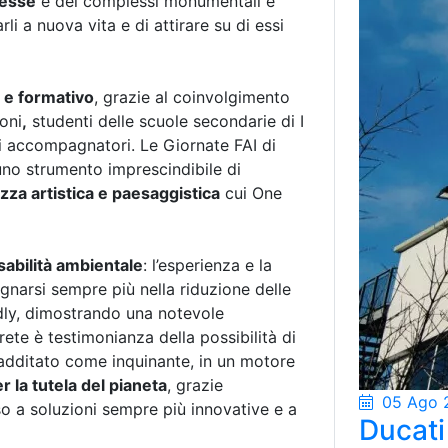
resse
e dei complessi monumentali e
rli a nuova vita e di attirare su di essi
o e formativo
, grazie al coinvolgimento
oni
,
studenti delle scuole secondarie di I
 di accompagnatori. Le Giornate FAI di
uno strumento imprescindibile di
ezza artistica e paesaggistica
cui One
abilità ambientale
: l’esperienza e la
gnarsi sempre più nella riduzione delle
ndly, dimostrando una notevole
 rete è testimonianza della possibilità di
o additato come inquinante, in un motore
r la tutela del pianeta
, grazie
05 Ago 
rso a soluzioni sempre più innovative e a
Ducati