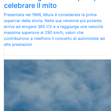
celebrare il mito
Presentata nel 1966, Miura è considerata la prima
supercar della storia. Nella sua versione più potente
arriva ad erogare 385 CV e a raggiunge una velocità
massima superiore ai 290 km/h, valori che
contribuirono a ridefinire il concetto di automobile ad
alte prestazion