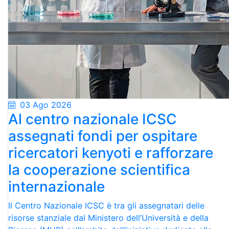
03 Ago 2026
Al centro nazionale ICSC
assegnati fondi per ospitare
ricercatori kenyoti e rafforzare
la cooperazione scientifica
internazionale
Il Centro Nazionale ICSC è tra gli assegnatari delle
risorse stanziale dal Ministero dell’Università e della