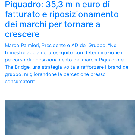
Piquadro: 35,3 mln euro di
fatturato e riposizionamento
dei marchi per tornare a
crescere
Marco Palmieri, Presidente e AD del Gruppo: “Nel
trimestre abbiamo proseguito con determinazione il
percorso di riposizionamento dei marchi Piquadro e
The Bridge, una strategia volta a rafforzare i brand del
gruppo, migliorandone la percezione presso i
consumatori”