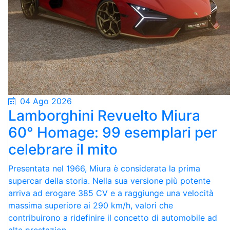
04 Ago 2026
Lamborghini Revuelto Miura
60° Homage: 99 esemplari per
celebrare il mito
Presentata nel 1966, Miura è considerata la prima
supercar della storia. Nella sua versione più potente
arriva ad erogare 385 CV e a raggiunge una velocità
massima superiore ai 290 km/h, valori che
contribuirono a ridefinire il concetto di automobile ad