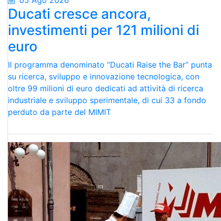
05 Ago 2026
Ducati cresce ancora,
investimenti per 121 milioni di
euro
Il programma denominato “Ducati Raise the Bar” punta
su ricerca, sviluppo e innovazione tecnologica, con
oltre 99 milioni di euro dedicati ad attività di ricerca
industriale e sviluppo sperimentale, di cui 33 a fondo
perduto da parte del MIMIT