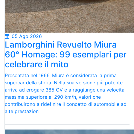
05 Ago 2026
Lamborghini Revuelto Miura
60° Homage: 99 esemplari per
celebrare il mito
Presentata nel 1966, Miura è considerata la prima
supercar della storia. Nella sua versione più potente
arriva ad erogare 385 CV e a raggiunge una velocità
massima superiore ai 290 km/h, valori che
contribuirono a ridefinire il concetto di automobile ad
alte prestazion