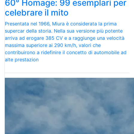
60° Homage: 99 esemplari per
celebrare il mito
Presentata nel 1966, Miura è considerata la prima
supercar della storia. Nella sua versione più potente
arriva ad erogare 385 CV e a raggiunge una velocità
massima superiore ai 290 km/h, valori che
contribuirono a ridefinire il concetto di automobile ad
alte prestazion