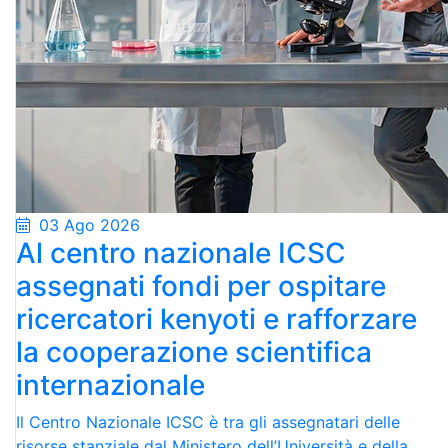
03 Ago 2026
Al centro nazionale ICSC
assegnati fondi per ospitare
ricercatori kenyoti e rafforzare
la cooperazione scientifica
internazionale
Il Centro Nazionale ICSC è tra gli assegnatari delle
risorse stanziale dal Ministero dell’Università e della