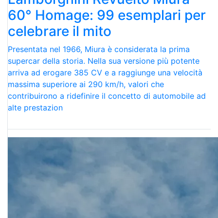
60° Homage: 99 esemplari per
celebrare il mito
Presentata nel 1966, Miura è considerata la prima
supercar della storia. Nella sua versione più potente
arriva ad erogare 385 CV e a raggiunge una velocità
massima superiore ai 290 km/h, valori che
contribuirono a ridefinire il concetto di automobile ad
alte prestazion