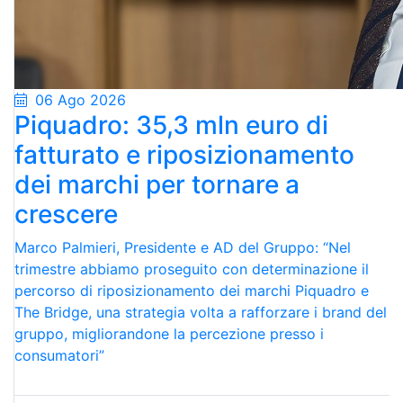
06 Ago 2026
Piquadro: 35,3 mln euro di
fatturato e riposizionamento
dei marchi per tornare a
crescere
Marco Palmieri, Presidente e AD del Gruppo: “Nel
trimestre abbiamo proseguito con determinazione il
percorso di riposizionamento dei marchi Piquadro e
The Bridge, una strategia volta a rafforzare i brand del
gruppo, migliorandone la percezione presso i
consumatori”