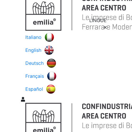
LINGUE
Italiano
English
Deutsch
Français
Español