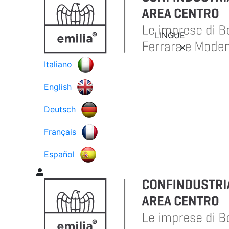
LINGUE
Italiano
English
Deutsch
Français
Español