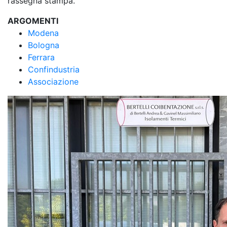
rassegna stampa.
ARGOMENTI
Modena
Bologna
Ferrara
Confindustria
Associazione