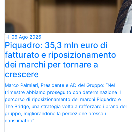
06 Ago 2026
Piquadro: 35,3 mln euro di
fatturato e riposizionamento
dei marchi per tornare a
crescere
Marco Palmieri, Presidente e AD del Gruppo: “Nel
trimestre abbiamo proseguito con determinazione il
percorso di riposizionamento dei marchi Piquadro e
The Bridge, una strategia volta a rafforzare i brand del
gruppo, migliorandone la percezione presso i
consumatori”