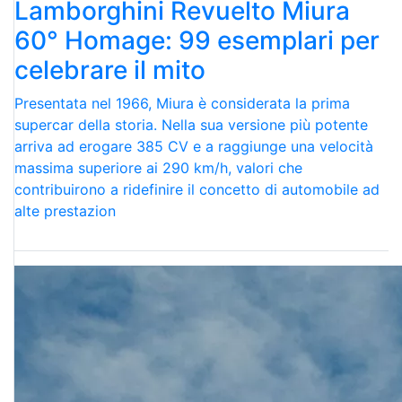
Lamborghini Revuelto Miura
60° Homage: 99 esemplari per
celebrare il mito
Presentata nel 1966, Miura è considerata la prima
supercar della storia. Nella sua versione più potente
arriva ad erogare 385 CV e a raggiunge una velocità
massima superiore ai 290 km/h, valori che
contribuirono a ridefinire il concetto di automobile ad
alte prestazion