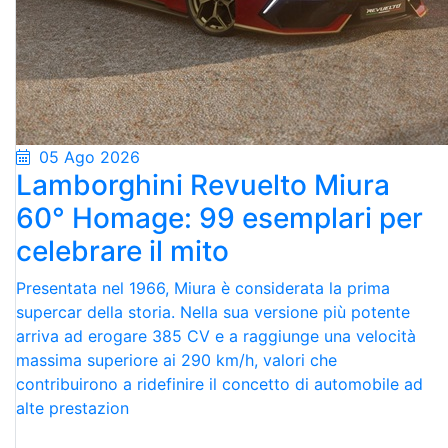
05 Ago 2026
Lamborghini Revuelto Miura
60° Homage: 99 esemplari per
celebrare il mito
Presentata nel 1966, Miura è considerata la prima
supercar della storia. Nella sua versione più potente
arriva ad erogare 385 CV e a raggiunge una velocità
massima superiore ai 290 km/h, valori che
contribuirono a ridefinire il concetto di automobile ad
alte prestazion