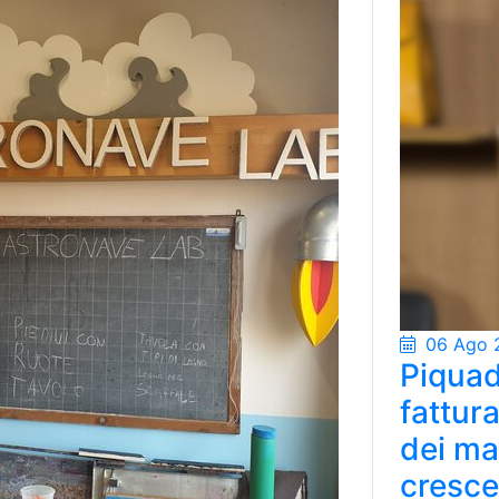
06 Ago 
Piquad
fattur
dei ma
cresce