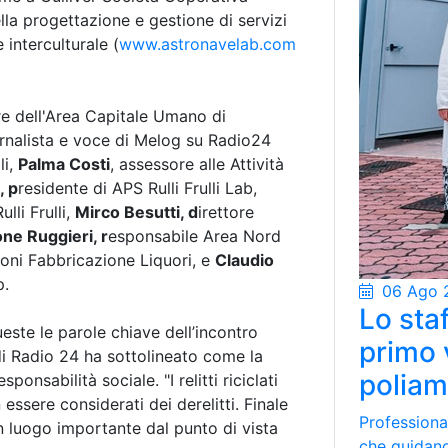
la progettazione e gestione di servizi
 interculturale (
www.astronavelab.com
ore dell'Area Capitale Umano di
rnalista e voce di Melog su Radio24
li,
Palma Costi
, assessore alle Attività
, p
residente di APS Rulli Frulli Lab,
lli Frulli,
Mirco Besutti, d
irettore
ne Ruggieri, r
esponsabile Area Nord
oni Fabbricazione Liquori, e
Claudio
p.
06 Ago 
Lo staf
ueste le parole chiave dell’incontro
primo 
a di Radio 24 ha sottolineato come la
poliam
ponsabilità sociale. "I relitti riciclati
essere considerati dei derelitti. Finale
Professional
n luogo importante dal punto di vista
che guidano