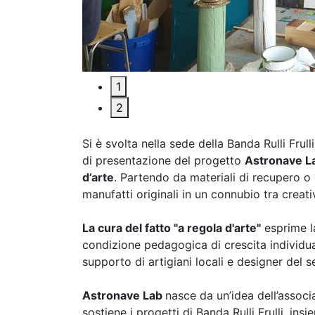
1
2
Si è svolta nella sede della Banda Rulli Frul
di presentazione del progetto
Astronave Lab
d’arte
. Partendo da materiali di recupero o
manufatti originali in un connubio tra creat
La cura del fatto "a regola d'arte"
esprime la
condizione pedagogica di crescita individual
supporto di artigiani locali e designer del 
Astronave Lab
nasce da un’idea dell’associ
sostiene i progetti di Banda Rulli Frulli, in