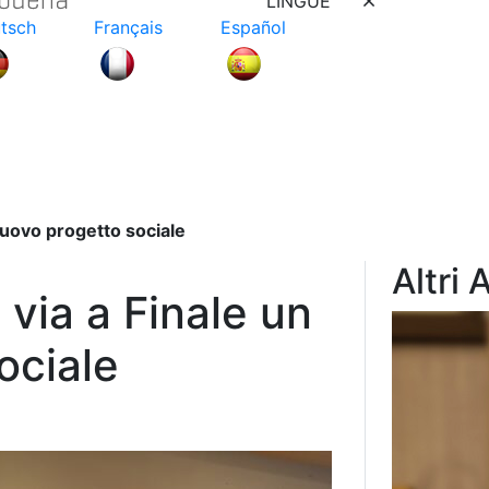
LINGUE
tsch
Français
Español
nuovo progetto sociale
Altri 
 via a Finale un
ociale