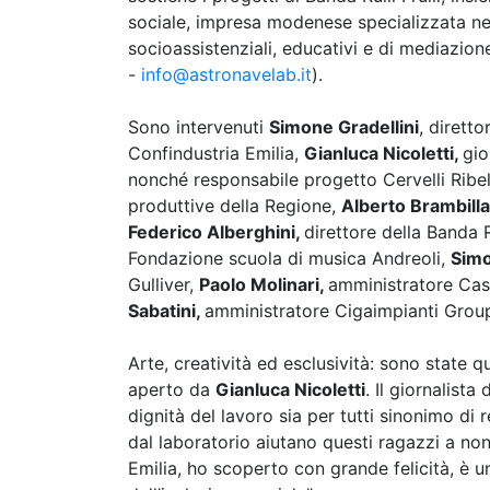
sociale, impresa modenese specializzata nel
socioassistenziali, educativi e di mediazione
-
info@astronavelab.it
).
Sono intervenuti
Simone Gradellini
, dirett
Confindustria Emilia,
G
ianluca Nicoletti,
gio
nonché responsabile progetto Cervelli Ribel
produttive della Regione,
Alberto Brambilla
Federico Alberghini,
direttore della Banda Ru
Fondazione scuola di musica Andreoli,
Simo
Gulliver,
Paolo Molinari,
amministratore Cas
Sabatini,
amministratore Cigaimpianti Grou
Arte, creatività ed esclusività: sono state q
aperto da
Gianluca Nicoletti
. Il giornalist
dignità del lavoro sia per tutti sinonimo di res
dal laboratorio aiutano questi ragazzi a non 
Emilia, ho scoperto con grande felicità, è u