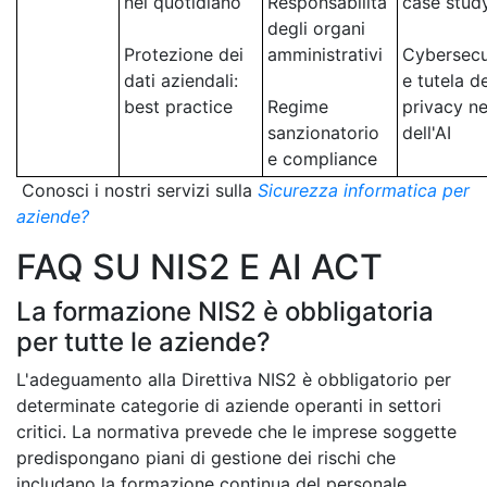
nel quotidiano
Responsabilità
case stud
degli organi
Protezione dei
amministrativi
Cybersecu
dati aziendali:
e tutela de
best practice
Regime
privacy ne
sanzionatorio
dell'AI
e compliance
Conosci i nostri servizi sulla
Sicurezza informatica per
aziende?
FAQ SU NIS2 E AI ACT
La formazione NIS2 è obbligatoria
per tutte le aziende?
L'adeguamento alla Direttiva NIS2 è obbligatorio per
determinate categorie di aziende operanti in settori
critici. La normativa prevede che le imprese soggette
predispongano piani di gestione dei rischi che
includano la formazione continua del personale.