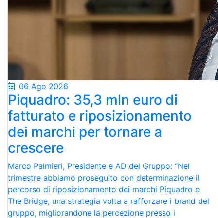
06 Ago 2026
Piquadro: 35,3 mln euro di
fatturato e riposizionamento
dei marchi per tornare a
crescere
Marco Palmieri, Presidente e AD del Gruppo: “Nel
trimestre abbiamo proseguito con determinazione il
percorso di riposizionamento dei marchi Piquadro e
The Bridge, una strategia volta a rafforzare i brand del
gruppo, migliorandone la percezione presso i