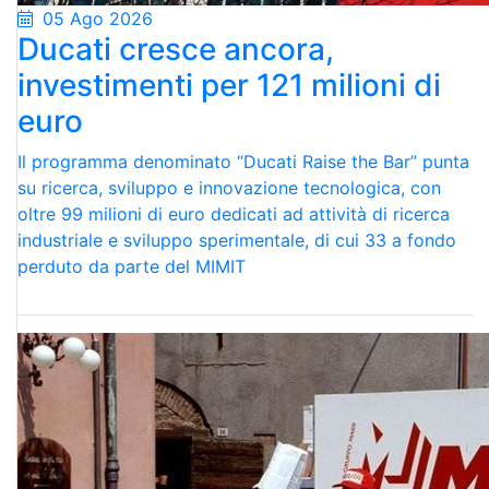
05 Ago 2026
Ducati cresce ancora,
investimenti per 121 milioni di
euro
Il programma denominato “Ducati Raise the Bar” punta
su ricerca, sviluppo e innovazione tecnologica, con
oltre 99 milioni di euro dedicati ad attività di ricerca
industriale e sviluppo sperimentale, di cui 33 a fondo
perduto da parte del MIMIT