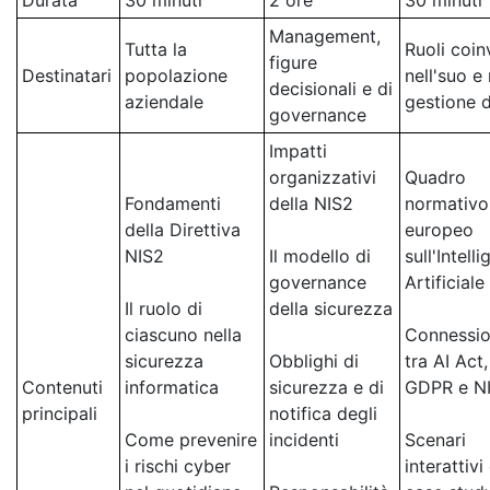
Durata
30 minuti
2 ore
30 minuti
Management,
Tutta la
Ruoli coin
figure
Destinatari
popolazione
nell'suo e 
decisionali e di
aziendale
gestione d
governance
Impatti
organizzativi
Quadro
Fondamenti
della NIS2
normativo
della Direttiva
europeo
NIS2
Il modello di
sull'Intell
governance
Artificiale
Il ruolo di
della sicurezza
ciascuno nella
Connessio
sicurezza
Obblighi di
tra AI Act,
Contenuti
informatica
sicurezza e di
GDPR e N
principali
notifica degli
Come prevenire
incidenti
Scenari
i rischi cyber
interattivi