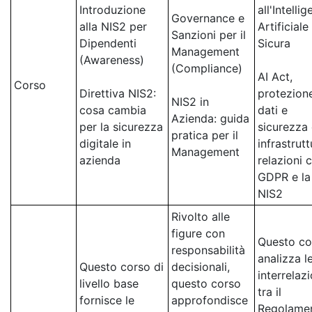
Introduzione
all'Intelli
Governance e
alla NIS2 per
Artificiale
Sanzioni per il
Dipendenti
Sicura
Management
(Awareness)
(Compliance)
AI Act,
Corso
Direttiva NIS2:
protezion
NIS2 in
cosa cambia
dati e
Azienda: guida
per la sicurezza
sicurezza 
pratica per il
digitale in
infrastrutt
Management
azienda
relazioni c
GDPR e la
NIS2
Rivolto alle
figure con
Questo co
responsabilità
analizza l
Questo corso di
decisionali,
interrelazi
livello base
questo corso
tra il
fornisce le
approfondisce
Regolame