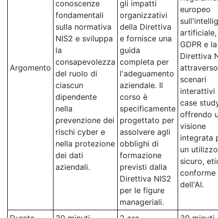
conoscenze
gli impatti
europeo
fondamentali
organizzativi
sull'intell
sulla normativa
della Direttiva
artificiale, 
NIS2 e sviluppa
e fornisce una
GDPR e la
la
guida
Direttiva 
consapevolezza
completa per
Argomento
attraverso
del ruolo di
l'adeguamento
scenari
ciascun
aziendale. Il
interattivi
dipendente
corso è
case study
nella
specificamente
offrendo 
prevenzione dei
progettato per
visione
rischi cyber e
assolvere agli
integrata 
nella protezione
obblighi di
un utilizzo
dei dati
formazione
sicuro, et
aziendali.
previsti dalla
conforme
Direttiva NIS2
dell'AI.
per le figure
manageriali.