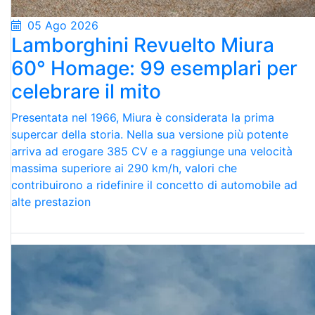
05 Ago 2026
Lamborghini Revuelto Miura
60° Homage: 99 esemplari per
celebrare il mito
Presentata nel 1966, Miura è considerata la prima
supercar della storia. Nella sua versione più potente
arriva ad erogare 385 CV e a raggiunge una velocità
massima superiore ai 290 km/h, valori che
contribuirono a ridefinire il concetto di automobile ad
alte prestazion