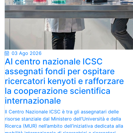
03 Ago 2026
Al centro nazionale ICSC
assegnati fondi per ospitare
ricercatori kenyoti e rafforzare
la cooperazione scientifica
internazionale
Il Centro Nazionale ICSC è tra gli assegnatari delle
risorse stanziale dal Ministero dell’Università e della
Ricerca (MUR) nell’ambito dell’iniziativa dedicata alla