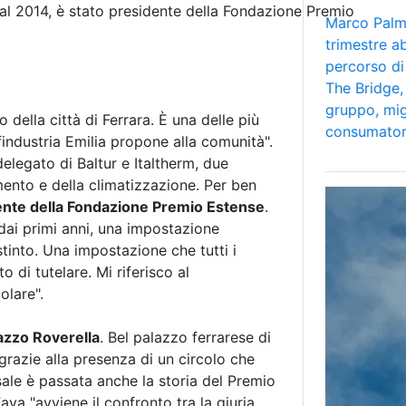
al 2014, è stato presidente della Fondazione Premio
Marco Palmi
trimestre a
percorso di
The Bridge, 
gruppo, mig
o della città di Ferrara. È una delle più
consumator
findustria Emilia propone alla comunità".
elegato di Baltur e Italtherm, due
mento e della climatizzazione. Per ben
dente della Fondazione Premio Estense
.
 dai primi anni, una impostazione
stinto. Una impostazione che tutti i
 di tutelare. Mi riferisco al
olare".
lazzo Roverella
. Bel palazzo ferrarese di
grazie alla presenza di un circolo che
 sale è passata anche la storia del Premio
ava "avviene il confronto tra la giuria