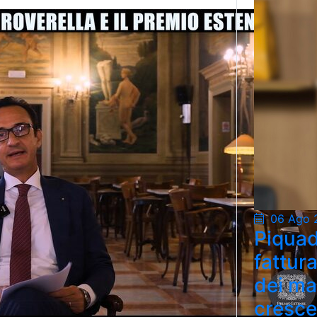
06 Ago 
Piquad
fattur
dei ma
cresce