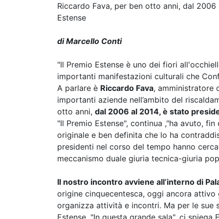
Riccardo Fava, per ben otto anni, dal 2006 
Estense
di Marcello Conti
"Il Premio Estense è uno dei fiori all'occhiell
importanti manifestazioni culturali che Con
A parlare è
Riccardo Fava
, amministratore d
importanti aziende nell’ambito del riscalda
otto anni,
dal 2006 al 2014, è stato presi
"Il Premio Estense", continua ,"ha avuto, fin
originale e ben definita che lo ha contraddi
presidenti nel corso del tempo hanno cercato
meccanismo duale giuria tecnica-giuria pop
Il nostro incontro avviene all’interno di Pa
origine cinquecentesca, oggi ancora attivo 
organizza attività e incontri. Ma per le sue
Estense. "In questa grande sala", ci spiega F