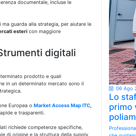
coerenza documentale, incluse le
a guarda alla strategia, per aiutare le
rcati esteri
con maggiore
trumenti digitali
eterminato prodotto e quali
ne in un determinato mercato sono il
06 Ago 
trategica.
Lo staf
primo 
one Europea o
Market Access Map ITC
,
apide e trasparenti.
poliam
 dati richiede competenze specifiche,
Professional
e di origine e la struttura della supply
che guidano