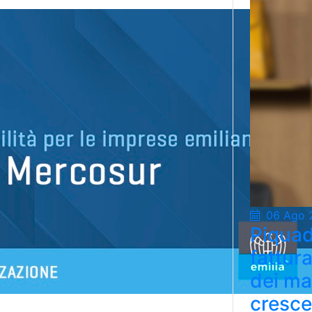
06 Ago 
Piquad
fattur
dei ma
cresce