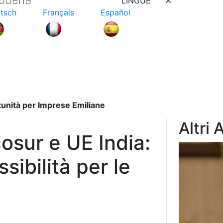
LINGUE
tsch
Français
Español
unità per Imprese Emiliane
Altri 
sur e UE India:
sibilità per le