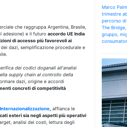
Marco Palmi
trimestre a
percorso di
rciale che raggruppa Argentina, Brasile,
The Bridge, 
i adesione) e il futuro
accordo UE India
gruppo, mig
ioni di accesso più favorevoli ai
consumator
 dei dazi, semplificazione procedurale e
ile.
ifica dei codici doganali all'analisi
ella supply chain al controllo della
ormare dazi, origine e accordi
menti concreti di competitività
Internazionalizzazione
,
affianca le
ati esteri sia negli aspetti più operativi
get, analisi dei costi, lettura degli