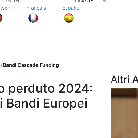
LINGUE
tsch
Français
Español
 i Bandi Cascade Funding
Altri 
do perduto 2024:
i Bandi Europei
g