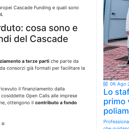
uropei Cascade Funding e quali sono
4.
rduto: cosa sono e
ndi del Cascade
ziamento a terze parti
che parte da
da consorzi già formati per facilitare la
06 Ago 
icevuto il finanziamento dalla
Lo staf
 cosiddette Open Calls alle imprese
primo 
one, ottengono il
contributo a fondo
poliam
Professional
 a:
che guidano