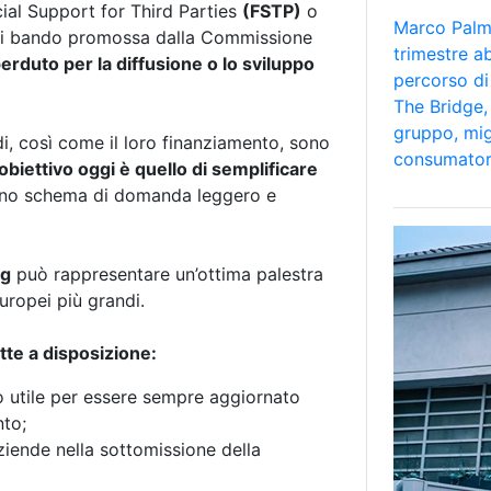
al Support for Third Parties
(FSTP)
o
Marco Palmi
 di bando promossa dalla Commissione
trimestre a
erduto per la diffusione o lo sviluppo
percorso di
The Bridge, 
gruppo, mig
i, così come il loro finanziamento, sono
consumator
’obiettivo oggi è quello di semplificare
uno schema di domanda leggero e
ng
può rappresentare un’ottima palestra
uropei più grandi.
tte a disposizione:
 utile per essere sempre aggiornato
nto;
aziende nella sottomissione della