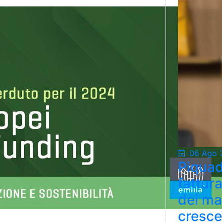
06 Ago 
Piquad
fattur
dei ma
cresce