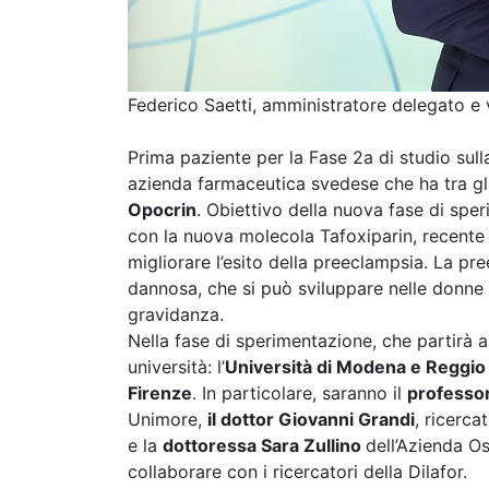
Federico Saetti, amministratore delegato e
Prima paziente per la Fase 2a di studio sul
azienda farmaceutica svedese che ha tra gli
Opocrin
. Obiettivo della nuova fase di spe
con la nuova molecola Tafoxiparin, recente 
migliorare l’esito della preeclampsia. La pre
dannosa, che si può sviluppare nelle donne
gravidanza.
Nella fase di sperimentazione, che partirà 
università: l’
Università di Modena e Reggio
Firenze
. In particolare, saranno il
professor
Unimore,
il dottor Giovanni Grandi
, ricerc
e la
dottoressa Sara Zullino
dell’Azienda O
collaborare con i ricercatori della Dilafor.