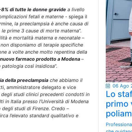
-8% di tutte le donne gravide
a livello
omplicazioni fetali e materne
- spiega il
ermine, la preeclampsia è anche causa di
a le prime 3 cause di morte materna
”.
lità e mortalità materna e neonatale
–
non disponiamo di terapie specifiche
one a volte anche molto repentina della
nuovo farmaco prodotto a Modena
–
 patologia così insidiosa
”.
pia della preeclampsia
che abbiamo il
06 Ago 
ti, amministratore delegato e vice
Lo staf
 degli studi clinici precedenti condotti in
ti in Italia presso l’Università di Modena
primo 
à degli studi di Firenze. Credo
–
poliam
irca l’elevato standard qualitativo e
Professional
che guidano