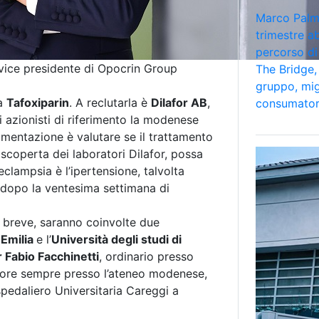
Marco Palmi
trimestre a
percorso di
 vice presidente di Opocrin Group
The Bridge, 
gruppo, mig
la
Tafoxiparin
. A reclutarla è
Dilafor AB
,
consumator
 azionisti di riferimento la modenese
rimentazione è valutare se il trattamento
scoperta dei laboratori Dilafor, possa
eclampsia è l’ipertensione, talvolta
 dopo la ventesima settimana di
a breve, saranno coinvolte due
 Emilia
e l’
Università degli studi di
 Fabio Facchinetti
, ordinario presso
atore sempre presso l’ateneo modenese,
spedaliero Universitaria Careggi a