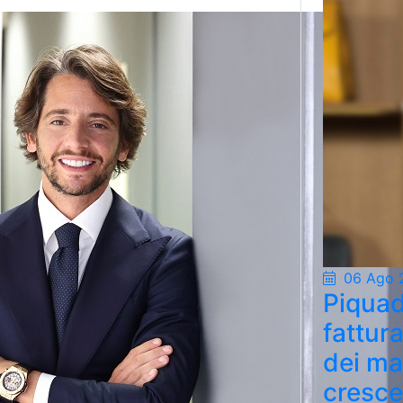
06 Ago 
Piquad
fattur
dei ma
cresce