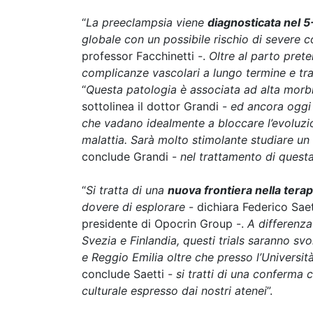
“
La preeclampsia viene
diagnosticata nel 5
globale con un possibile rischio di severe c
professor Facchinetti -.
Oltre al parto pret
complicanze vascolari a lungo termine e tr
“
Questa patologia è associata ad alta morbi
sottolinea il dottor Grandi -
ed ancora oggi 
che vadano idealmente a bloccare l’evoluzi
malattia. Sarà molto stimolante studiare un
conclude Grandi -
nel trattamento di questa
“
Si tratta di una
nuova frontiera nella tera
dovere di esplorare
- dichiara Federico Saet
presidente di Opocrin Group -.
A differenza
Svezia e Finlandia, questi trials saranno svol
e Reggio Emilia oltre che presso l’Universit
conclude Saetti -
si tratti di una conferma c
culturale espresso dai nostri atenei
”.