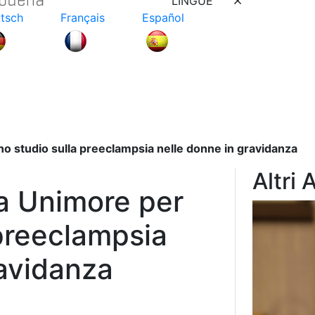
LINGUE
tsch
Français
Español
o studio sulla preeclampsia nelle donne in gravidanza
Altri 
a Unimore per
 preeclampsia
ravidanza