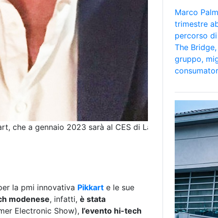
Marco Palmi
trimestre a
percorso di
The Bridge, 
gruppo, mig
consumator
art, che a gennaio 2023 sarà al CES di Las Vegas
 per la pmi innovativa
Pikkart
e le sue
ech modenese
, infatti,
è stata
mer Electronic Show),
l’evento hi-tech