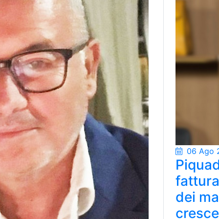
06 Ago 
Piquad
fattur
Pikkart è specializ
dei ma
cresce