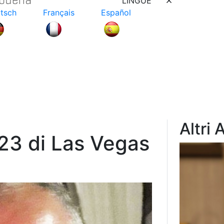
LINGUE
tsch
Français
Español
Altri 
023 di Las Vegas