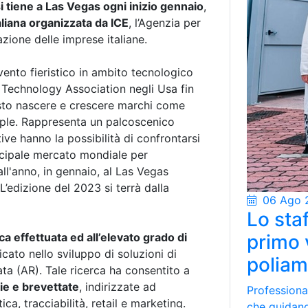
 tiene a Las Vegas ogni inizio gennaio
,
taliana organizzata da ICE
, l’Agenzia per
azione delle imprese italiane.
vento fieristico in ambito tecnologico
 Technology Association negli Usa fin
isto nascere e crescere marchi come
ple. Rappresenta un palcoscenico
ive hanno la possibilità di confrontarsi
ncipale mercato mondiale per
all'anno, in gennaio, al Las Vegas
’edizione del 2023 si terrà dalla
06 Ago 
Lo staf
ca effettuata ed all’elevato grado di
primo 
cato nello sviluppo di soluzioni di
poliam
ata (AR). Tale ricerca ha consentito a
ie e brevettate
, indirizzate ad
Professional
tica, tracciabilità, retail e marketing.
che guidano