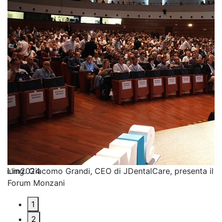
posium2024
L’ing. Giacomo Grandi, CEO di JDentalCare, presenta il
L
Forum Monzani
1
2