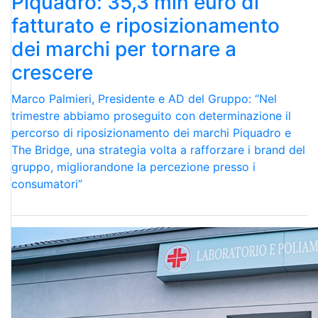
Piquadro: 35,3 mln euro di
fatturato e riposizionamento
dei marchi per tornare a
crescere
Marco Palmieri, Presidente e AD del Gruppo: “Nel
trimestre abbiamo proseguito con determinazione il
percorso di riposizionamento dei marchi Piquadro e
The Bridge, una strategia volta a rafforzare i brand del
gruppo, migliorandone la percezione presso i
consumatori”