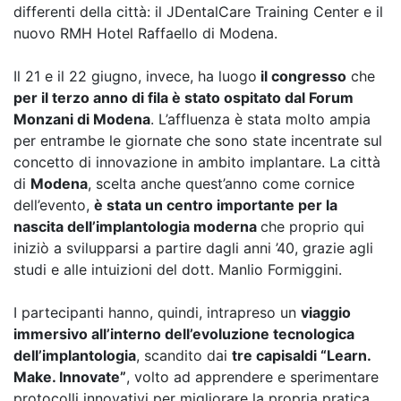
differenti della città: il JDentalCare Training Center e il
nuovo RMH Hotel Raffaello di Modena.
Il 21 e il 22 giugno, invece, ha luogo
il congresso
che
per il terzo anno di fila è stato ospitato dal Forum
Monzani di Modena
. L’affluenza è stata molto ampia
per entrambe le giornate che sono state incentrate sul
concetto di innovazione in ambito implantare. La città
di
Modena
, scelta anche quest’anno come cornice
dell’evento,
è stata un centro importante per la
nascita dell’implantologia moderna
che proprio qui
iniziò a svilupparsi a partire dagli anni ’40, grazie agli
studi e alle intuizioni del dott. Manlio Formiggini.
I partecipanti hanno, quindi, intrapreso un
viaggio
immersivo all’interno dell’evoluzione tecnologica
dell’implantologia
, scandito dai
tre capisaldi “Learn.
Make. Innovate”
, volto ad apprendere e sperimentare
protocolli innovativi per migliorare la propria pratica