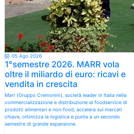
05 Ago 2026
1°semestre 2026. MARR vola
oltre il miliardo di euro: ricavi e
vendita in crescita
Marr (Gruppo Cremonini), società leader in Italia nella
commercializzazione e distribuzione al foodservice di
prodotti alimentari e non-food, accelera sui mercati
chiave, ottimizza la logistica e punta a un secondo
semestre di grande espansione.