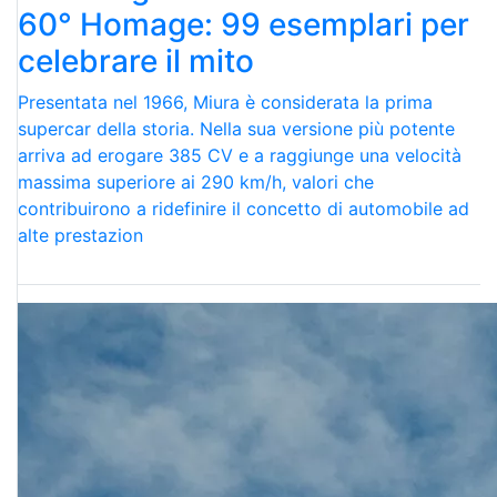
60° Homage: 99 esemplari per
celebrare il mito
Presentata nel 1966, Miura è considerata la prima
supercar della storia. Nella sua versione più potente
arriva ad erogare 385 CV e a raggiunge una velocità
massima superiore ai 290 km/h, valori che
contribuirono a ridefinire il concetto di automobile ad
alte prestazion