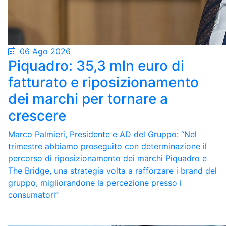
06 Ago 2026
Piquadro: 35,3 mln euro di
fatturato e riposizionamento
dei marchi per tornare a
crescere
Marco Palmieri, Presidente e AD del Gruppo: “Nel
trimestre abbiamo proseguito con determinazione il
percorso di riposizionamento dei marchi Piquadro e
The Bridge, una strategia volta a rafforzare i brand del
gruppo, migliorandone la percezione presso i
consumatori”