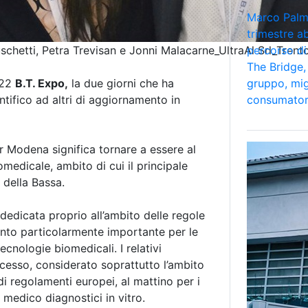
Marco Palmi
trimestre a
chetti, Petra Trevisan e Jonni Malacarne_UltraAl Srl_Trent
percorso di
The Bridge, 
022
B.T. Expo,
la due giorni che ha
gruppo, mig
tifico ad altri di aggiornamento in
consumator
r Modena significa tornare a essere al
medicale, ambito di cui il principale
i della Bassa.
 dedicata proprio all’ambito delle regole
ento particolarmente importante per le
cnologie biomedicali. I relativi
cesso, considerato soprattutto l’ambito
 di regolamenti europei, al mattino per i
i medico diagnostici in vitro.