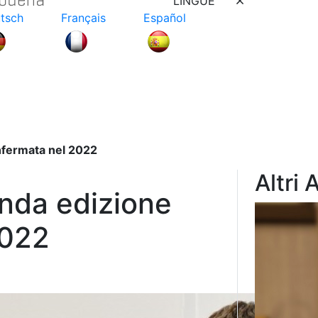
LINGUE
tsch
Français
Español
nfermata nel 2022
Altri 
onda edizione
2022