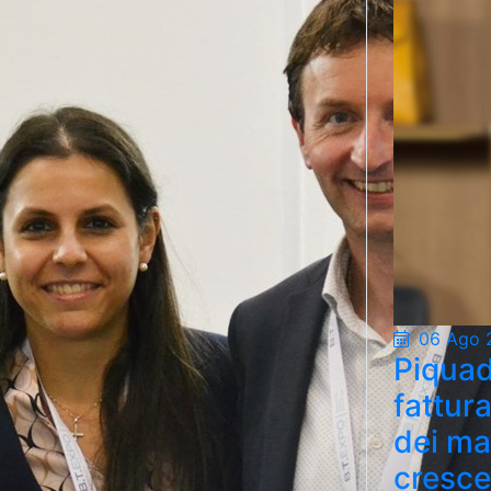
06 Ago 
Piquad
fattur
dei ma
cresce