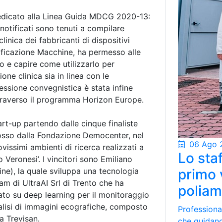
edicato alla Linea Guida MDCG 2020-13:
notificati sono tenuti a compilare
inica dei fabbricanti di dispositivi
ificazione Macchine, ha permesso alle
o e capire come utilizzarlo per
one clinica sia in linea con le
essione convegnistica è stata infine
ttraverso il programma Horizon Europe.
rt-up partendo dalle cinque finaliste
mosso dalla Fondazione Democenter, nel
06 Ago 
ovissimi ambienti di ricerca realizzati a
Lo staf
Veronesi’. I vincitori sono Emiliano
ne), la quale sviluppa una tecnologia
primo 
eam di UltraAI Srl di Trento che ha
poliam
ato su deep learning per il monitoraggio
alisi di immagini ecografiche, composto
Professional
a Trevisan.
che guidano