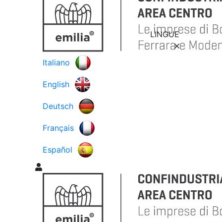
LINGUE
Italiano
English
Deutsch
Français
Español